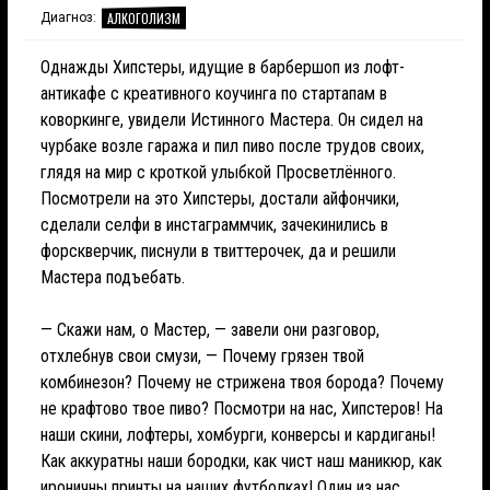
АЛКОГОЛИЗМ
Диагноз:
Однажды Хипстеры, идущие в барбершоп из лофт-
антикафе с креативного коучинга по стартапам в
коворкинге, увидели Истинного Мастера. Он сидел на
чурбаке возле гаража и пил пиво после трудов своих,
глядя на мир с кроткой улыбкой Просветлённого.
Посмотрели на это Хипстеры, достали айфончики,
сделали селфи в инстаграммчик, зачекинились в
форскверчик, писнули в твиттерочек, да и решили
Мастера подъебать.
— Скажи нам, о Мастер, — завели они разговор,
отхлебнув свои смузи, — Почему грязен твой
комбинезон? Почему не стрижена твоя борода? Почему
не крафтово твое пиво? Посмотри на нас, Хипстеров! На
наши скини, лофтеры, хомбурги, конверсы и кардиганы!
Как аккуратны наши бородки, как чист наш маникюр, как
ироничны принты на наших футболках! Один из нас