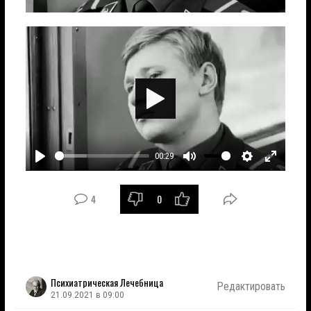
Играть
00:29
Играть
Без
Настройки
Войти
звука
в
4
0
полноэк
режим
Психиатрическая Лечебница
Редактировать
21.09.2021 в 09:00