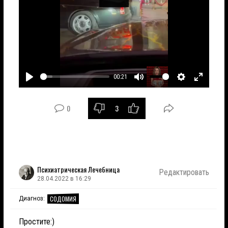
00:21
Играть
Без
Настройки
Войти
звука
в
0
3
полноэк
режим
Психиатрическая Лечебница
Редактировать
28.04.2022 в 16:29
СОДОМИЯ
Диагноз:
Простите:)