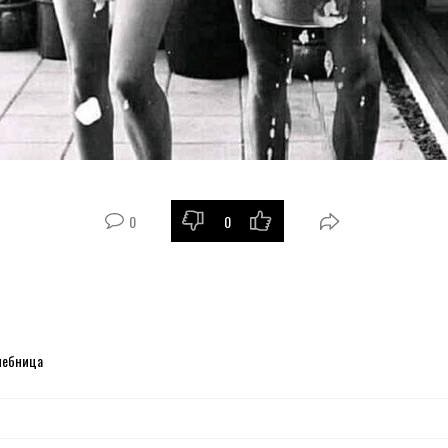
0
0
чебница