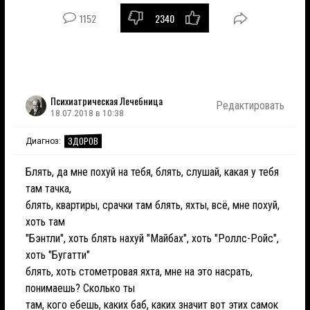
1152
2340
Психиатрическая Лечебница
Редактировать
18.07.2018 в 10:38
ЗДОРОВ
Диагноз:
Блять, да мне похуй на тебя, блять, слушай, какая у тебя
там тачка,
блять, квартиры, срачки там блять, яхты, всё, мне похуй,
хоть там
"Бэнтли", хоть блять нахуй "Майбах", хоть "Роллс-Ройс",
хоть "Бугатти"
блять, хоть стометровая яхта, мне на это насрать,
понимаешь? Сколько ты
там, кого ебешь, каких баб, каких значит вот этих самок