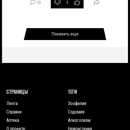
13
1
полноэк
режим
Показать еще
СТРАНИЦЫ
ТЕГИ
Лента
Зоофилия
Справки
Содомия
Аптека
Алкоголизм
О проекте
Неврастения