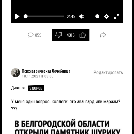
04:45
Играть
Без
Настройки
Войти
звука
в
859
4316
полноэк
режим
Психиатрическая Лечебница
Редактировать
18.11.2021 в 08:00
ЗДОРОВ
Диагноз:
У меня один вопрос, коллеги: это авангард или маразм?
???