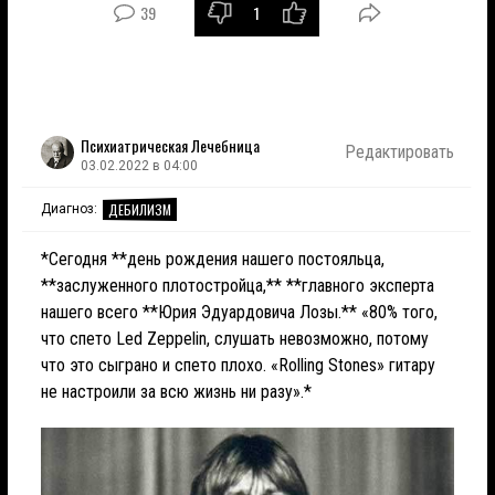
39
1
Психиатрическая Лечебница
Редактировать
03.02.2022 в 04:00
ДЕБИЛИЗМ
Диагноз:
*Сегодня **день рождения нашего постояльца,
**заслуженного плотостройца,** **главного эксперта
нашего всего **Юрия Эдуардовича Лозы.** «80% того,
что спето Led Zeppelin, слушать невозможно, потому
что это сыграно и спето плохо. «Rolling Stones» гитару
не настроили за всю жизнь ни разу».*