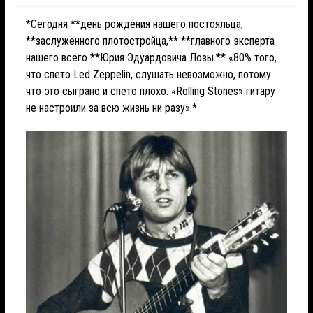
*Сегодня **день рождения нашего постояльца,
**заслуженного плотостройца,** **главного эксперта
нашего всего **Юрия Эдуардовича Лозы.** «80% того,
что спето Led Zeppelin, слушать невозможно, потому
что это сыграно и спето плохо. «Rolling Stones» гитару
не настроили за всю жизнь ни разу».*