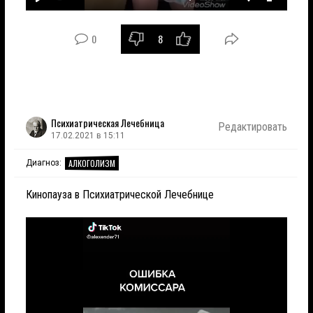
Играть
Без
Настройки
Войти
звука
в
0
8
полноэк
режим
Психиатрическая Лечебница
Редактировать
17.02.2021 в 15:11
АЛКОГОЛИЗМ
Диагноз:
Кинопауза в Психиатрической Лечебнице