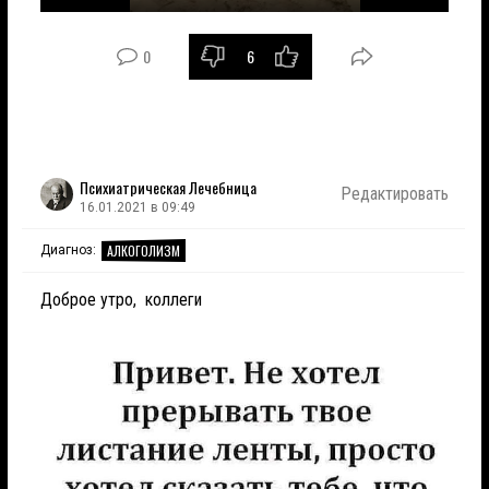
Играть
Без
Настройки
Войти
звука
в
0
6
полноэк
режим
Психиатрическая Лечебница
Редактировать
16.01.2021 в 09:49
АЛКОГОЛИЗМ
Диагноз:
Доброе утро, коллеги