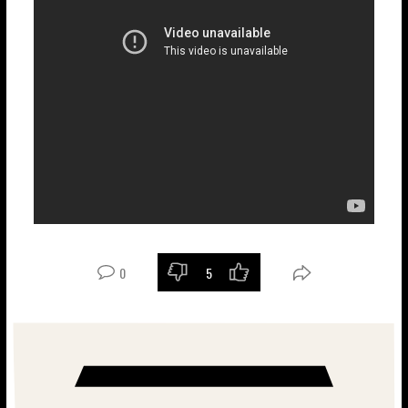
0
5
-
+