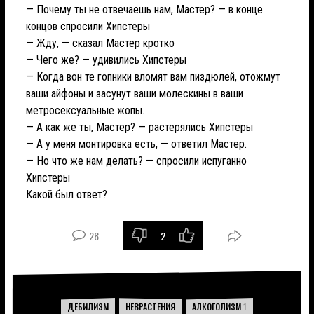
— Почему ты не отвечаешь нам, Мастер? — в конце
концов спросили Хипстеры
— Жду, — сказал Мастер кротко
— Чего же? — удивились Хипстеры
— Когда вон те гопники вломят вам пиздюлей, отожмут
ваши айфоны и засунут ваши молескины в ваши
метросексуальные жопы.
— А как же ты, Мастер? — растерялись Хипстеры
— А у меня монтировка есть, — ответил Мастер.
— Но что же нам делать? — спросили испуганно
Хипстеры
Какой был ответ?
28
2
-
+
ДЕБИЛИЗМ
НЕВРАСТЕНИЯ
АЛКОГОЛИЗМ
1