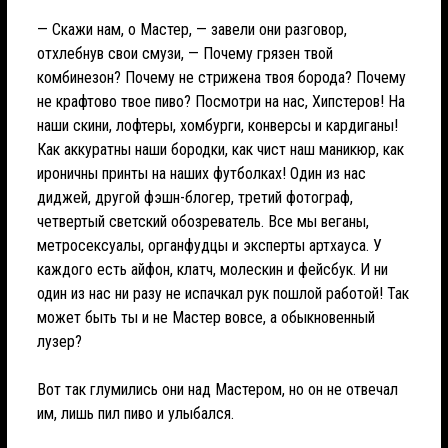
— Скажи нам, о Мастер, — завели они разговор,
отхлебнув свои смузи, — Почему грязен твой
комбинезон? Почему не стрижена твоя борода? Почему
не крафтово твое пиво? Посмотри на нас, Хипстеров! На
наши скини, лофтеры, хомбурги, конверсы и кардиганы!
Как аккуратны наши бородки, как чист наш маникюр, как
ироничны принты на наших футболках! Один из нас
диджей, другой фэшн-блогер, третий фотограф,
четвертый светский обозреватель. Все мы веганы,
метросексуалы, органфудцы и эксперты артхауса. У
каждого есть айфон, клатч, молескин и фейсбук. И ни
один из нас ни разу не испачкал рук пошлой работой! Так
может быть ты и не Мастер вовсе, а обыкновенный
лузер?
Вот так глумились они над Мастером, но он не отвечал
им, лишь пил пиво и улыбался.