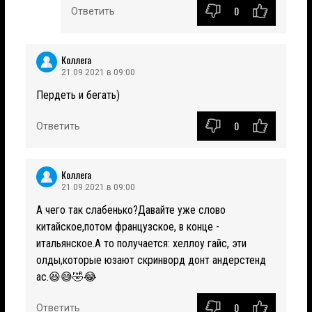
0
Ответить
Коллега
21.09.2021 в 09:00
Пердеть и бегать)
0
Ответить
Коллега
21.09.2021 в 09:00
А чего так слабенько?Давайте уже слово
китайское,потом французское, в конце -
итальянское.А то получается: хеллоу гайс, эти
олды,которые юзают скринворд донт андерстенд
ас.😆😅🤣😂
0
Ответить