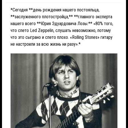
*Сегодня **день рождения нашего постояльца,
**заслуженного плотостройца,** **главного эксперта
нашего всего **Юрия Эдуардовича Лозы.** «80% того,
что спето Led Zeppelin, слушать невозможно, потому
что это сыграно и спето плохо. «Rolling Stones» гитару
не настроили за всю жизнь ни разу».*